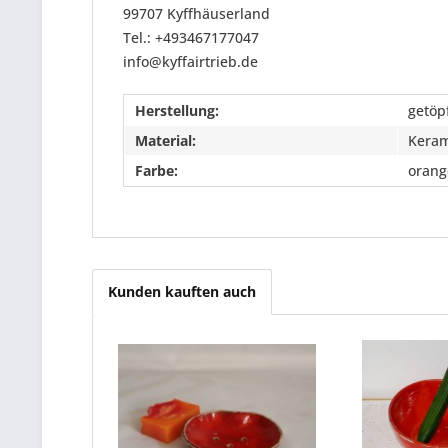
99707 Kyffhäuserland
Tel.: +493467177047
info@kyffairtrieb.de
Herstellung:
getöp
Material:
Keram
Farbe:
orang
Kunden kauften auch