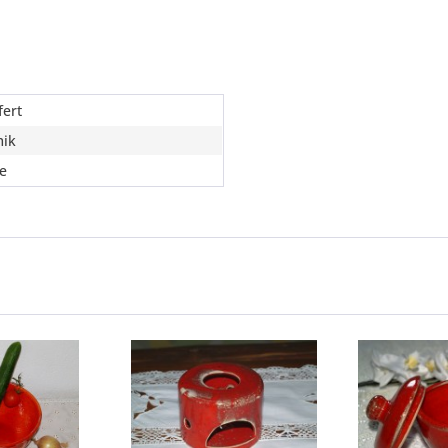
fert
ik
e