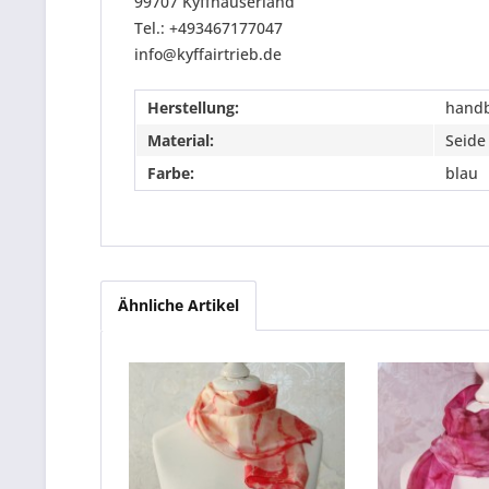
99707 Kyffhäuserland
Tel.: +493467177047
info@kyffairtrieb.de
Herstellung:
hand
Material:
Seide
Farbe:
blau
Ähnliche Artikel